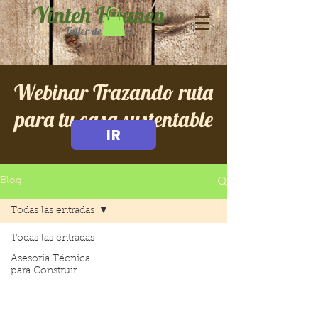
Yinteh Huanen
Taller de Sueños
Webinar Trazando ruta
para tu casa sustentable
IR
Blog
Todas las entradas
Todas las entradas
Asesoria Técnica
para Construir