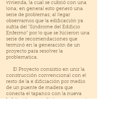
vivienda, la cual se cubrió con una
lona; en general esto generó una
serie de problemas; al llegar
observamos que la edificación ya
sufría del "Sindrome del Edificio
Enfermo" por lo que se hicieron una
serie de recomendaciones que
terminó en la generación de un
proyecto para resolver la
problematica.
El Proyecto consistio en unir la
construcción convencional con el
resto de la e dificiación por medio
de un puente de madera que
conecta el tapanco con la nueva
habitación, se realizó una propuesta
de techos y elementos de
iluminación y ventilación natural,
además de las reparaciones
necesarias para liberar la edifciación
de este sindrome.