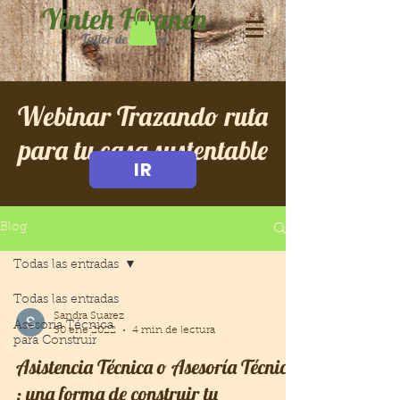
Yinteh Huanen
Taller de Sueños
Webinar Trazando ruta
para tu casa sustentable
IR
Blog
Todas las entradas
Todas las entradas
Sandra Suarez
Asesoria Técnica
30 ene 2022
4 min de lectura
para Construir
Asistencia Técnica o Asesoría Técnica
; una forma de construir tu