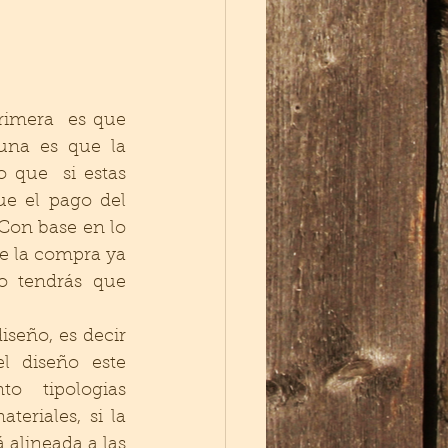
rimera  es que 
na es que la 
 que  si estas 
 el pago del 
Con base en lo 
e la compra ya 
 tendrás que 
iseño, es decir 
 diseño este 
 tipologias 
eriales, si la 
alineada a las 