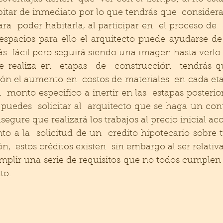
tar de inmediato por lo que tendrás que  considerar 
ra  poder habitarla, al participar en  el proceso de  
espacios para ello el arquitecto puede ayudarse de
s  fácil pero seguirá siendo una imagen hasta verlo e
se realiza en  etapas  de  construcción  tendrás qu
ión el aumento en  costos de materiales  en cada etap
 monto especifico a inertir en las  estapas posteriore
puedes  solicitar al  arquitecto que se haga un cont
segure que realizará los trabajos al precio inicial ac
o a la  solicitud de un  credito hipotecario sobre tu
,  estos créditos existen  sin embargo al ser relativ
mplir una serie de requisitos que no todos cumplen d
to. 