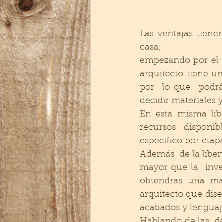
Las ventajas tiene
casa;
empezando por el  
arquitecto tiene u
por  lo que  podrá
En esta misma libe
recursos  disponib
especifico por etapa
Además  de la liber
mayor que la  inver
obtendras una may
arquitecto que dise
acabados y lenguaj
Hablando de las  de