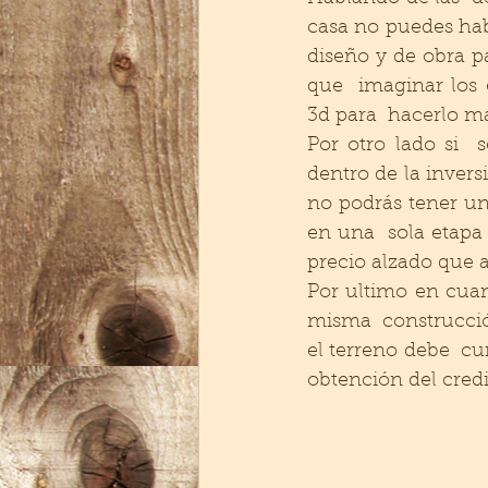
casa no puedes habi
diseño y de obra pa
que  imaginar los 
3d para  hacerlo má
Por otro lado si  
dentro de la invers
no podrás tener un 
en una  sola etapa 
precio alzado que a
Por ultimo en cuant
misma  construcción
el terreno debe  cu
obtención del credi