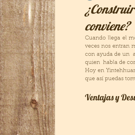
¿Construir
conviene?
Cuando llega el m
veces nos entran m
con ayuda de un  a
quien  habla de com
Hoy en Yintehhuane
que así puedas toma
Ventajas y Desv