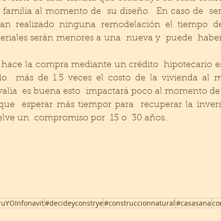
 familia al momento de  su diseño.  En caso de  ser
an realizado ninguna remodelación el tiempo de 
eriales serán menores a una  nueva y  puede  haber 
se hace la compra mediante un crédito  hipotecario e
o  más de 1.5 veces el costo de la vivienda al m
svalia  es buena esto  impactará poco al momento de s
 que  esperar más tiempor para  recuperar la inver
elve un  compromiso por  15 o  30 años. 
ruYOInfonavit
#decideyconstrye
#construccionnatural
#casasana
co