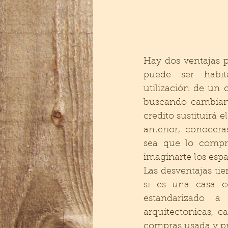
Hay dos ventajas p
puede  ser  habit
utilización de un c
buscando cambiart
credito sustituirá 
anterior,  conocera
sea que lo compre
imaginarte los espa
Las desventajas tien
si es una casa c
estandarizado a
arquitectonicas, ca
compras usada y pro