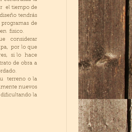
 el tiempo de  
diseño tendrás 
 programas de  
n  fisico. 
e  considerar  
a,  por lo que 
s,  si lo  hace 
rato de obra a 
ordado. 
  terreno o la 
amente nuevos  
ificultando la 