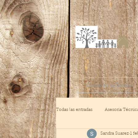
Diseño en tu Terreno
Todas las entradas
Asesoria Técnica
Sandra Suarez
1 f