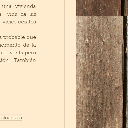
 una  vivienda 
 vida de las  
vicios ocultos 
s probable que 
omento de la  
u  venta pero  
sión.  También 
nstruir casa