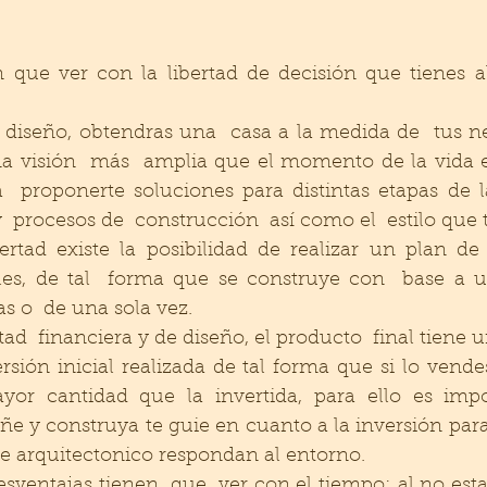
n que ver con la libertad de decisión que tienes a
diseño, obtendras una  casa a la medida de  tus nec
na visión  más  amplia que el momento de la vida e
  proponerte soluciones para distintas etapas de l
rtad existe la posibilidad de realizar un plan de 
les, de tal  forma que se construye con  base a u
s o  de una sola vez.  
tad  financiera y de diseño, el producto  final tiene 
sión inicial realizada de tal forma que si lo vendes
or cantidad que la invertida, para ello es impor
ñe y construya te guie en cuanto a la inversión para 
e arquitectonico respondan al entorno.  
sventajas tienen  que  ver con el tiempo; al no estar