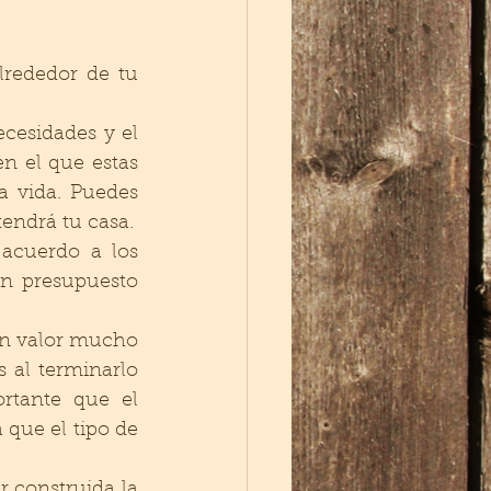
lrededor de tu 
esidades y el  
n el que estas 
a vida. Puedes 
decidir materiales y  procesos de  construcción  así como el  estilo que tendrá tu casa. 
acuerdo a los 
n presupuesto 
un valor mucho 
 al terminarlo 
tante que el  
que el tipo de 
 construida la 