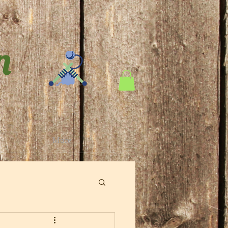
n
More