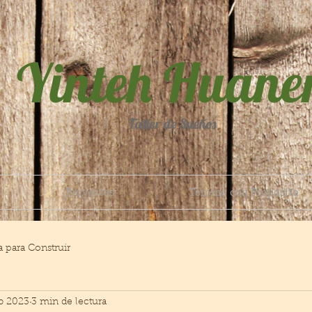
Yinteh Huane
Taller de Sueños
Proyectos
Terreno con Proposito
 para Construir
eb 2023
3 min de lectura